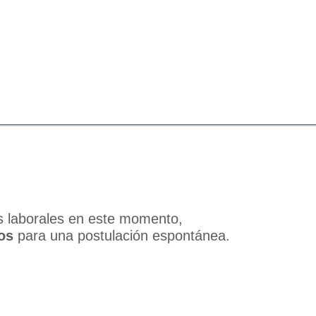
tacto
Empleos
Implementaciones Odoo
Sol
 laborales en este momento,
os
para una postulación espontánea.