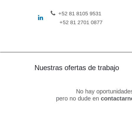
Ir al contenido
​+52 81 8105 9531
+52 81 2701 0877
Inicio
Nosotros
Soluciones
Con
Nuestras ofertas de trabajo
No hay oportunidades
pero no dude en
contactarn