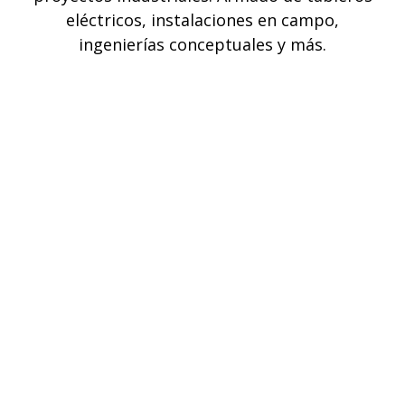
eléctricos, instalaciones en campo,
ingenierías conceptuales y más.
Refacciones
Otorgamos un servicio especializado en la
búsqueda de soluciones en refacciones
industriales.