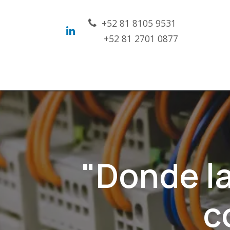
Ir al contenido
​+52 81 8105 9531
+52 81 2701 0877
Inicio
Nosotros
Soluciones
Con
"Donde la
c