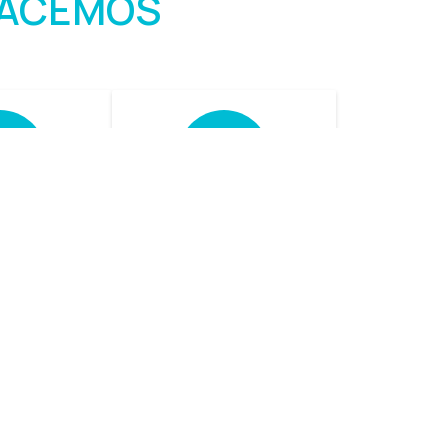
HACEMOS
iones
Refacciones
rales
Otorgamos un
servicio especializado
soluciones
en la búsqueda de
oría de los