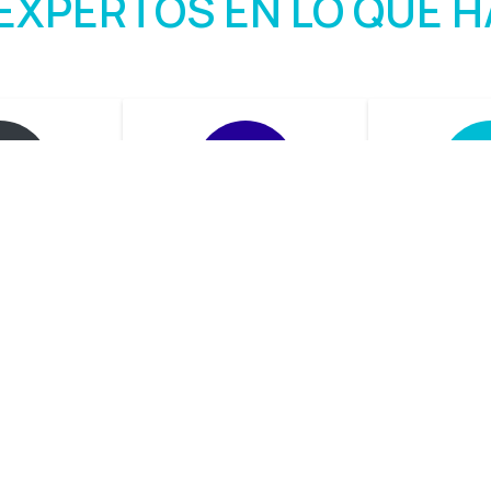
EXPERTOS EN LO QUE 
imiento
Proyectos llave
Soluc
en mano
integ
 servicios
imientos:
Creamos un proyecto
Brindamos 
tivos,
completo desde la
para la may