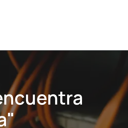
uciones Lenze
Integrador Sistemas
 encuentra
a"