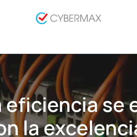
tacto
Empleos
Implementaciones Odoo
Sol
 eficiencia se
on la excelenci