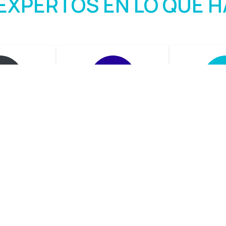
EXPERTOS EN LO QUE 
imiento
Proyectos llave
Soluc
en mano
integ
 servicios
imientos:
Creamos un proyecto
Brindamos 
tivos,
completo desde la
para la may