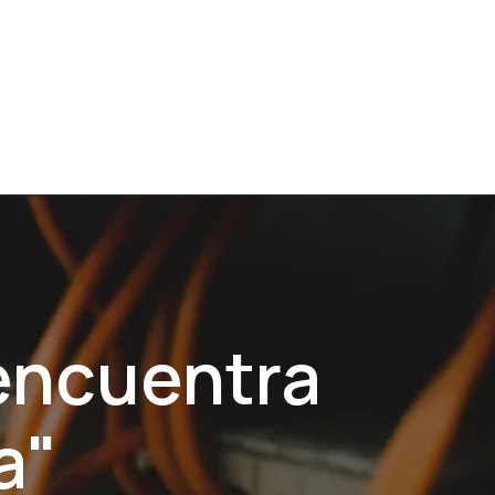
uciones Lenze
Integrador Sistemas
 encuentra
a"