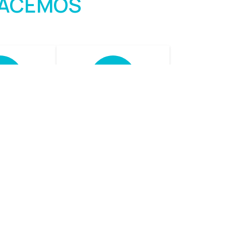
HACEMOS
iones
Refacciones
rales
Otorgamos un
servicio especializado
soluciones
en la búsqueda de
oría de los