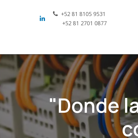
Ir al contenido
​+52 81 8105 9531
+52 81 2701 0877
Inicio
Nosotros
Soluciones
Con
"Donde la
c