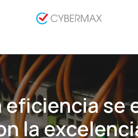
tacto
Empleos
Implementaciones Odoo
Sol
 eficiencia se
on la excelenci